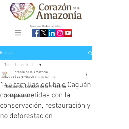
Nuestras Redes Sociales
Entrada
Todas las entradas
Corazón de la Amazonía
Todas las entradas
17 sept 2020
2 min de lectura
145 familias del bajo Caguán
Noticias del Corazón de la Amazonía
comprometidas con la
Convocatorias
conservación, restauración y
no deforestación