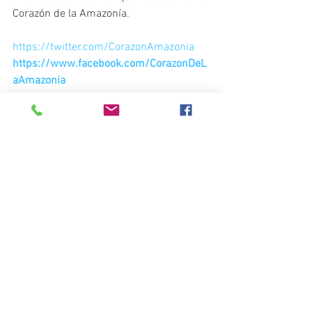
Corazón de la Amazonía.
https://twitter.com/CorazonAmazonia
https://www.facebook.com/CorazonDeL
aAmazonia
www.corazondelaamazonia.org
Noticias del Corazón de la Amazonía
Ver todo
Entradas recientes