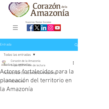
Nuestras Redes Sociales
Entrada
Todas las entradas
Corazón de la Amazonía
Todas las entradas
14 jun 2019
1 min de lectura
Actores fortalecidos para la
Noticias del Corazón de la Amazonía
planeación del territorio en
Convocatorias
la Amazonía