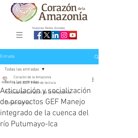
Nuestras Redes Sociales
Entrada
Todas las entradas
Corazón de la Amazonía
Todas las entradas
6 oct 2021
1 min de lectura
Articulación y socialización
Noticias del Corazón de la Amazonía
de proyectos GEF Manejo
Convocatorias
integrado de la cuenca del
río Putumayo-Ica