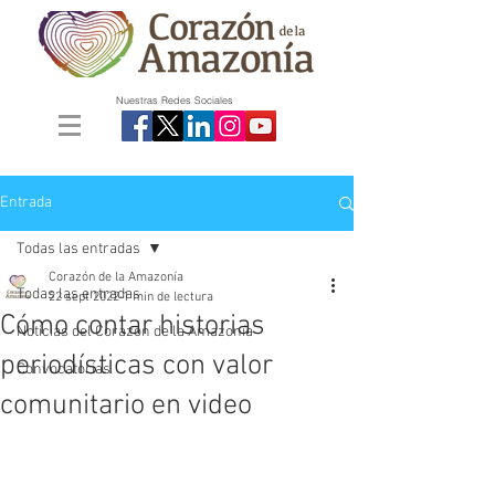
Nuestras Redes Sociales
Entrada
Todas las entradas
Corazón de la Amazonía
Todas las entradas
22 sept 2022
1 min de lectura
Cómo contar historias
Noticias del Corazón de la Amazonía
periodísticas con valor
Convocatorias
comunitario en video