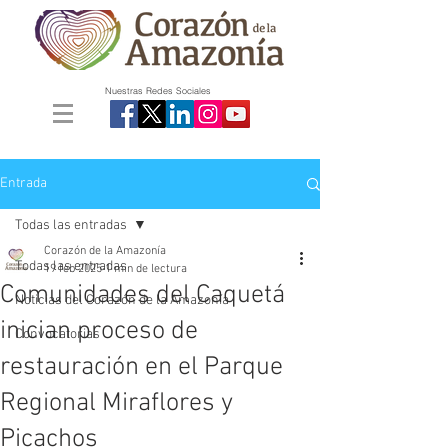
Nuestras Redes Sociales
Entrada
Todas las entradas
Corazón de la Amazonía
Todas las entradas
19 feb 2025
1 min de lectura
Comunidades del Caquetá
Noticias del Corazón de la Amazonía
inician proceso de
Convocatorias
restauración en el Parque
Regional Miraflores y
Picachos