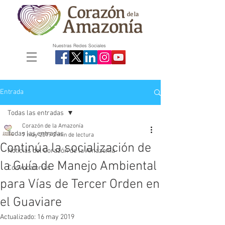
Nuestras Redes Sociales
Entrada
Todas las entradas
Corazón de la Amazonía
Todas las entradas
7 may 2019
2 min de lectura
Continúa la socialización de
Noticias del Corazón de la Amazonía
la Guía de Manejo Ambiental
Convocatorias
para Vías de Tercer Orden en
el Guaviare
Actualizado:
16 may 2019