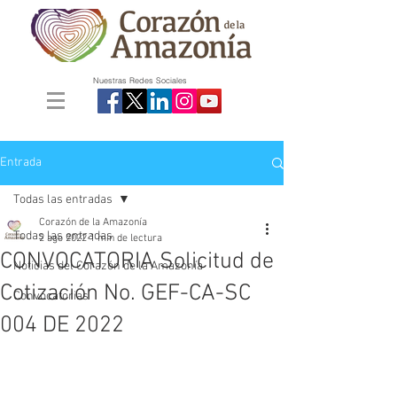
Nuestras Redes Sociales
Entrada
Todas las entradas
Corazón de la Amazonía
Todas las entradas
2 ago 2022
1 min de lectura
CONVOCATORIA Solicitud de
Noticias del Corazón de la Amazonía
Cotización No. GEF-CA-SC
Convocatorias
004 DE 2022