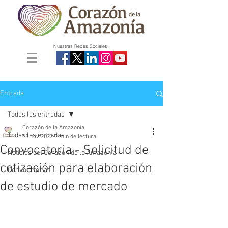
Nuestras Redes Sociales
Entrada
Todas las entradas
Corazón de la Amazonía
Todas las entradas
18 nov 2022
1 min de lectura
Convocatoria - Solicitud de
Noticias del Corazón de la Amazonía
cotización para elaboración
Convocatorias
de estudio de mercado