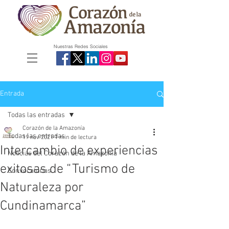
Nuestras Redes Sociales
Entrada
Todas las entradas
Corazón de la Amazonía
Todas las entradas
19 nov 2021
1 min de lectura
Intercambio de experiencias
Noticias del Corazón de la Amazonía
exitosas de “Turismo de
Convocatorias
Naturaleza por
Cundinamarca”