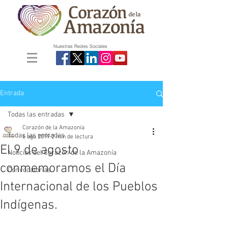
Nuestras Redes Sociales
Entrada
Todas las entradas
Corazón de la Amazonía
Todas las entradas
6 ago 2019
2 min de lectura
El 9 de agosto
Noticias del Corazón de la Amazonía
conmemoramos el Día
Convocatorias
Internacional de los Pueblos
Indígenas.