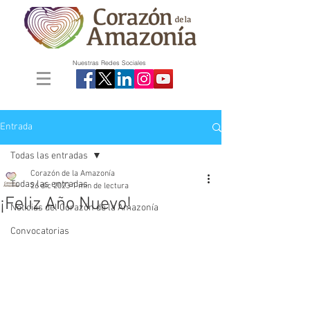
Nuestras Redes Sociales
Entrada
Todas las entradas
Corazón de la Amazonía
Todas las entradas
26 dic 2023
1 min de lectura
¡Feliz Año Nuevo!
Noticias del Corazón de la Amazonía
Convocatorias