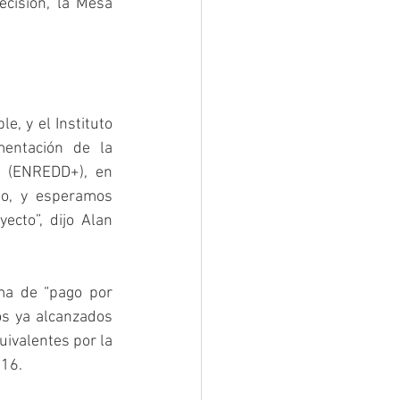
ecisión, la Mesa 
, y el Instituto 
entación de la 
s (ENREDD+), en 
io, y esperamos 
cto”, dijo Alan 
a de “pago por 
os ya alcanzados 
ivalentes por la 
016.