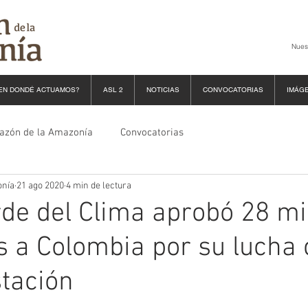
Nues
EN DONDÉ ACTUAMOS?
ASL 2
NOTICIAS
CONVOCATORIAS
IMÁG
razón de la Amazonía
Convocatorias
onía
21 ago 2020
4 min de lectura
de del Clima aprobó 28 mi
s a Colombia por su lucha 
stación