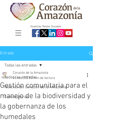
Nuestras Redes Sociales
Entrada
Todas las entradas
Corazón de la Amazonía
Todas las entradas
24 nov 2023
2 min de lectura
Gestión comunitaria para el
Noticias del Corazón de la Amazonía
manejo de la biodiversidad y
Convocatorias
la gobernanza de los
humedales