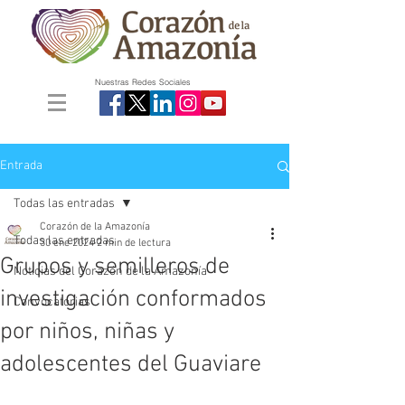
Nuestras Redes Sociales
Entrada
Todas las entradas
Corazón de la Amazonía
Todas las entradas
30 ene 2024
2 min de lectura
Grupos y semilleros de
Noticias del Corazón de la Amazonía
investigación conformados
Convocatorias
por niños, niñas y
adolescentes del Guaviare