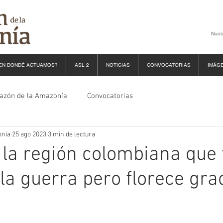
Nues
EN DONDÉ ACTUAMOS?
ASL 2
NOTICIAS
CONVOCATORIAS
IMÁG
razón de la Amazonía
Convocatorias
onía
25 ago 2023
3 min de lectura
 la región colombiana que 
 la guerra pero florece gra