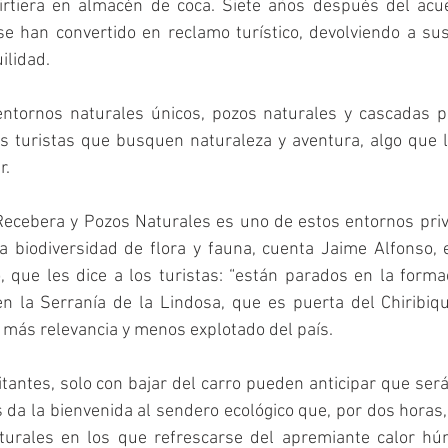
irtiera en almacén de coca. Siete años después del acue
se han convertido en reclamo turístico, devolviendo a su
ilidad.
entornos naturales únicos, pozos naturales y cascadas pi
os turistas que busquen naturaleza y aventura, algo que l
r.
 Recebera y Pozos Naturales es uno de estos entornos priv
a biodiversidad de flora y fauna, cuenta Jaime Alfonso, e
, que les dice a los turistas: “están parados en la form
n la Serranía de la Lindosa, que es puerta del Chiribique
 más relevancia y menos explotado del país.
itantes, solo con bajar del carro pueden anticipar que será
s da la bienvenida al sendero ecológico que, por dos horas, 
turales en los que refrescarse del apremiante calor hú