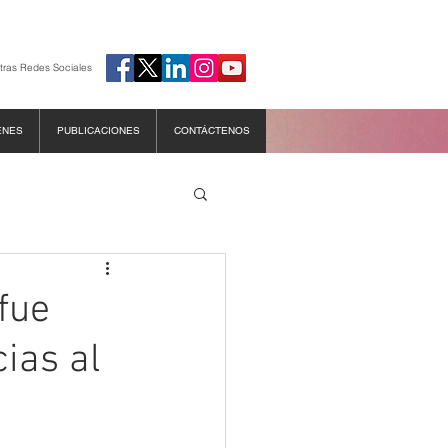
tras Redes Sociales
ENES
PUBLICACIONES
CONTÁCTENOS
fue
cias al