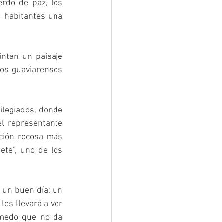
rdo de paz, los 
s habitantes una 
ntan un paisaje 
os guaviarenses 
ilegiados, donde 
l representante 
ación rocosa más 
te”, uno de los 
 un buen día: un 
les llevará a ver 
medo que no da 