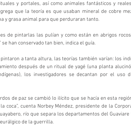
tuales y portales, así como animales fantásticos y reales,
grega que la teoría es que usaban mineral de cobre mez
na y grasa animal para que perduraran tanto.
tes de pintarlas las pulían y como están en abrigos rocos
l” se han conservado tan bien, indica el guía.
pintaron a tanta altura, las teorías también varían: los ind
amiento después de un ritual de yagé (una planta alucinó
indígenas), los investigadores se decantan por el uso d
dos de paz se cambió lo ilícito que se hacía en esta región,
 la coca”, cuenta Norbey Méndez, presidente de la Corpora
uayabero, río que separa los departamentos del Guaviare y
eurálgico de la guerrilla.