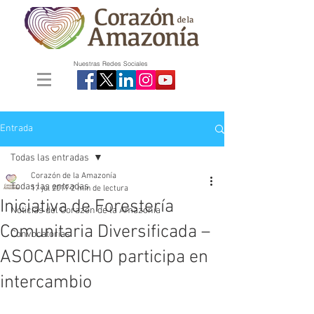
Nuestras Redes Sociales
Entrada
Todas las entradas
Corazón de la Amazonía
Todas las entradas
17 jul 2019
2 min de lectura
Iniciativa de Forestería
Noticias del Corazón de la Amazonía
Comunitaria Diversificada –
Convocatorias
ASOCAPRICHO participa en
intercambio