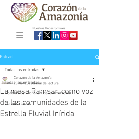
Nuestras Redes Sociales
Entrada
Todas las entradas
Corazón de la Amazonía
Todas las entradas
23 nov 2020
2 min de lectura
La mesa Ramsar, como voz
Noticias del Corazón de la Amazonía
de las comunidades de la
Convocatorias
Estrella Fluvial Inírida