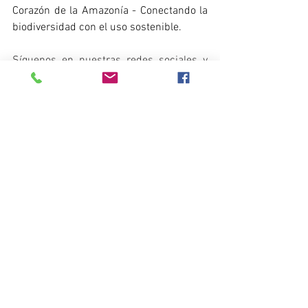
Corazón de la Amazonía - Conectando la 
biodiversidad con el uso sostenible.
Síguenos en nuestras redes sociales y 
entérate de todo lo que sucede en el 
Corazón de la Amazonía.
https://twitter.com/CorazonAmazonia
https://www.facebook.com/CorazonDeL
aAmazonia
www.corazondelaamazonia.org
Noticias del Corazón de la Amazonía