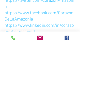
https://twitter.com/CorazonAmazoni
a
https://www.facebook.com/Corazon
DeLaAmazonia
https://www.linkedin.com/in/corazo
ndelaamazonia/
https://www.instagram.com/corazon
delaamazonia/
www.corazondelaamazonia.org
Noticias del Corazón de la Amazonía
Ver todo
Entradas recientes