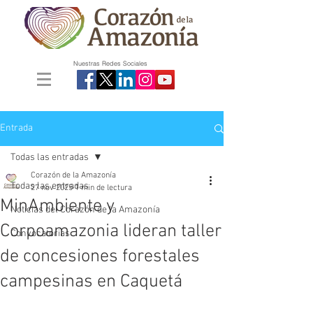
Nuestras Redes Sociales
Entrada
Todas las entradas
Corazón de la Amazonía
Todas las entradas
27 nov 2025
1 min de lectura
MinAmbiente y
Noticias del Corazón de la Amazonía
Corpoamazonia lideran taller
Convocatorias
de concesiones forestales
campesinas en Caquetá