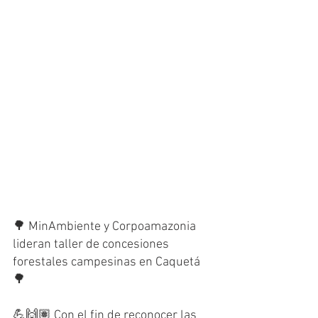
🌳 MinAmbiente y Corpoamazonia 
lideran taller de concesiones 
forestales campesinas en Caquetá 
🌳
💪🙌🏽 Con el fin de reconocer las 