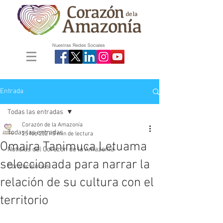
Nuestras Redes Sociales
Entrada
Todas las entradas
Corazón de la Amazonía
Todas las entradas
25 feb 2021
3 min de lectura
Omaira Tanimuca Letuama
Noticias del Corazón de la Amazonía
seleccionada para narrar la
Convocatorias
relación de su cultura con el
territorio