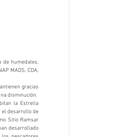
o de humedales, 
UNAP MADS, CDA, 
ntienen gracias 
una disminución. 
tan la Estrella 
el desarrollo de 
mo Sitio Ramsar 
han desarrollado 
los pescadores 