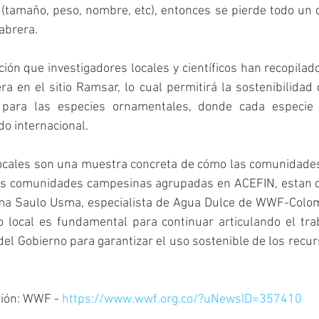
(tamaño, peso, nombre, etc), entonces se pierde todo un d
abrera.
ción que investigadores locales y científicos han recopilado
a en el sitio Ramsar, lo cual permitirá la sostenibilidad 
para las especies ornamentales, donde cada especie t
do internacional.
locales son una muestra concreta de cómo las comunidades 
as comunidades campesinas agrupadas en ACEFIN, estan d
rma Saulo Usma, especialista de Agua Dulce de WWF-Colom
local es fundamental para continuar articulando el trab
del Gobierno para garantizar el uso sostenible de los recur
ción: WWF - 
https://www.wwf.org.co/?uNewsID=357410