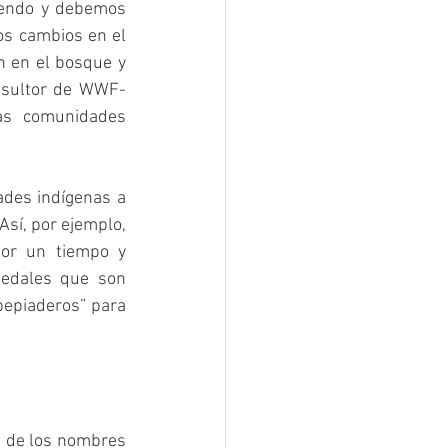
endo y debemos 
s cambios en el 
 en el bosque y 
onsultor de WWF-
as comunidades 
ades indígenas a 
sí, por ejemplo, 
or un tiempo y 
medales que son 
epiaderos” para 
n de los nombres 