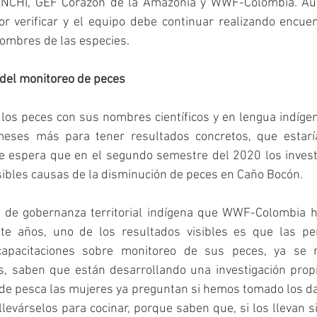
 SINCHI, GEF Corazón de la Amazonía y WWF-Colombia. Aú
 verificar y el equipo debe continuar realizando encuen
nombres de las especies.
 del monitoreo de peces
 los peces con sus nombres científicos y en lengua indíge
meses más para tener resultados concretos, que estaría
 espera que en el segundo semestre del 2020 los invest
sibles causas de la disminución de peces en Caño Bocón.
 de gobernanza territorial indígena que WWF-Colombia h
te años, uno de los resultados visibles es que las pe
capacitaciones sobre monitoreo de sus peces, ya se 
s, saben que están desarrollando una investigación propi
de pesca las mujeres ya preguntan si hemos tomado los da
levárselos para cocinar, porque saben que, si los llevan 