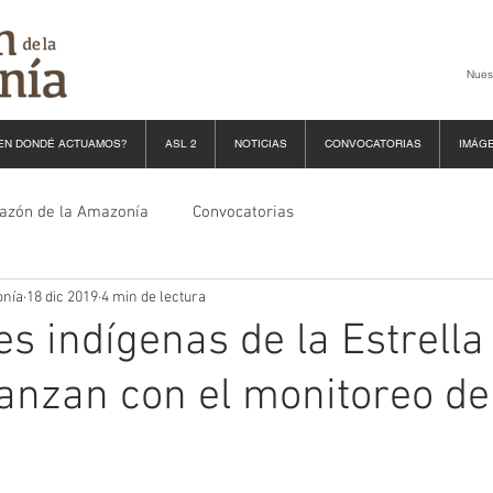
Nues
EN DONDÉ ACTUAMOS?
ASL 2
NOTICIAS
CONVOCATORIAS
IMÁG
razón de la Amazonía
Convocatorias
onía
18 dic 2019
4 min de lectura
s indígenas de la Estrella 
vanzan con el monitoreo de