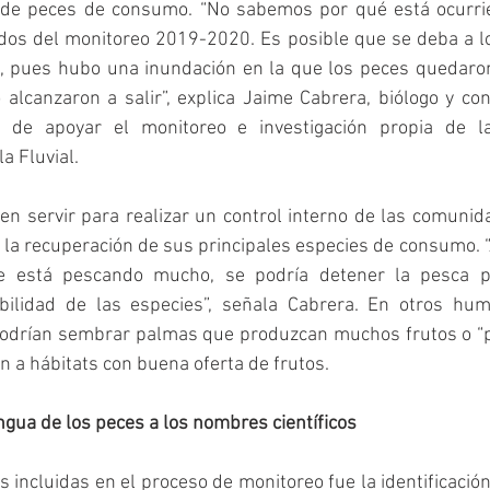
 de peces de consumo. “No sabemos por qué está ocurri
ados del monitoreo 2019-2020. Es posible que se deba a lo
, pues hubo una inundación en la que los peces quedaron
o alcanzaron a salir”, explica Jaime Cabrera, biólogo y c
 de apoyar el monitoreo e investigación propia de l
a Fluvial.
n servir para realizar un control interno de las comunid
la recuperación de sus principales especies de consumo. “A
e está pescando mucho, se podría detener la pesca p
ibilidad de las especies”, señala Cabrera. En otros hu
odrían sembrar palmas que produzcan muchos frutos o “p
n a hábitats con buena oferta de frutos.
gua de los peces a los nombres científicos
es incluidas en el proceso de monitoreo fue la identificació