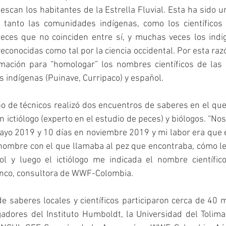
escan los habitantes de la Estrella Fluvial. Esta ha sido un
 tanto las comunidades indígenas, como los científicos
peces que no coinciden entre sí, y muchas veces los indi
econocidas como tal por la ciencia occidental. Por esta razó
rmación para “homologar” los nombres científicos de las 
 indígenas (Puinave, Curripaco) y español.
po de técnicos realizó dos encuentros de saberes en el que 
n ictiólogo (experto en el estudio de peces) y biólogos. “No
yo 2019 y 10 días en noviembre 2019 y mi labor era que e
 nombre con el que llamaba al pez que encontraba, cómo le
l y luego el ictiólogo me indicada el nombre científico 
nco, consultora de WWF-Colombia.
e saberes locales y científicos participaron cerca de 40 m
gadores del Instituto Humboldt, la Universidad del Tolima