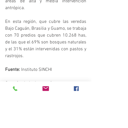
áreas de alta y media intervención 
antrópica.
En esta región, que cubre las veredas 
Bajo Caguán, Brasilia y Guamo, se trabaja 
con 70 predios que cubren 10.268 has, 
de las que el 69% son bosques naturales 
y el 31% están intervenidas con pastos y 
rastrojos.
Fuente:
 Instituto SINCHI
Corazón de la Amazonía
 - Conectando la 
biodiversidad con el uso sostenible.
Síguenos en nuestras redes sociales y 
entérate de todo lo que sucede en el 
Corazón de la Amazonía.