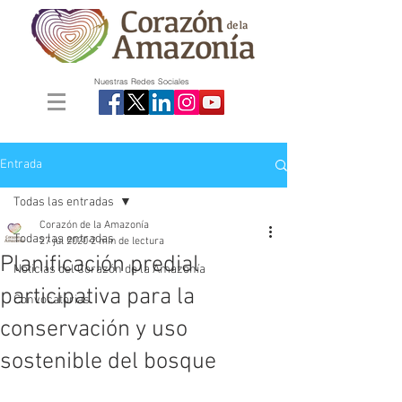
Nuestras Redes Sociales
Entrada
Todas las entradas
Corazón de la Amazonía
Todas las entradas
27 jul 2020
2 min de lectura
Planificación predial
Noticias del Corazón de la Amazonía
participativa para la
Convocatorias
conservación y uso
sostenible del bosque