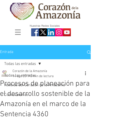
Nuestras Redes Sociales
Entrada
Todas las entradas
Corazón de la Amazonía
Todas las entradas
14 ago 2019
2 min de lectura
Procesos de planeación para
Noticias del Corazón de la Amazonía
el desarrollo sostenible de la
Convocatorias
Amazonía en el marco de la
Sentencia 4360