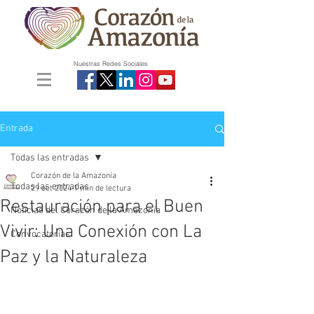
Nuestras Redes Sociales
Entrada
Todas las entradas
Corazón de la Amazonía
Todas las entradas
29 oct 2024
1 min de lectura
Restauración para el Buen
Noticias del Corazón de la Amazonía
Vivir: Una Conexión con La
Convocatorias
Paz y la Naturaleza