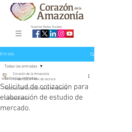
Nuestras Redes Sociales
Entrada
Todas las entradas
Corazón de la Amazonía
Todas las entradas
18 abr 2023
1 min de lectura
Solicitud de cotización para
Noticias del Corazón de la Amazonía
elaboración de estudio de
Convocatorias
mercado.