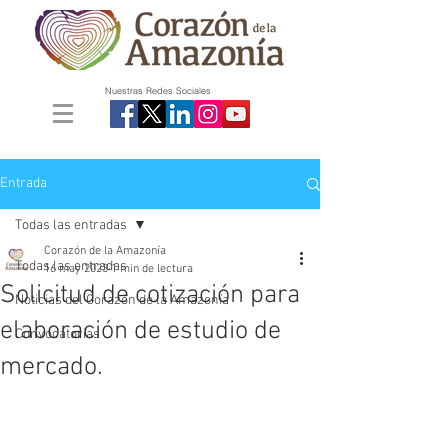
Nuestras Redes Sociales
Entrada
Todas las entradas
Corazón de la Amazonía
Todas las entradas
16 may 2023
1 min de lectura
Solicitud de cotización para
Noticias del Corazón de la Amazonía
elaboración de estudio de
Convocatorias
mercado.