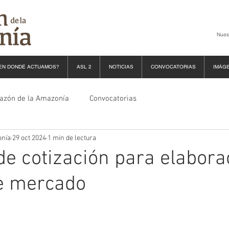
Nues
EN DONDÉ ACTUAMOS?
ASL 2
NOTICIAS
CONVOCATORIAS
IMÁG
razón de la Amazonía
Convocatorias
onía
29 oct 2024
1 min de lectura
 de cotización para elabora
de mercado