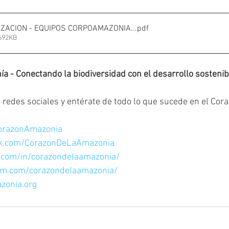
IZACION - EQUIPOS CORPOAMAZONIA..
.pdf
692KB
a - Conectando la biodiversidad con el desarrollo sostenib
redes sociales y entérate de todo lo que sucede en el Cora
CorazonAmazonia
ok.com/CorazonDeLaAmazonia
n.com/in/corazondelaamazonia/
am.com/corazondelaamazonia/
zonia.org