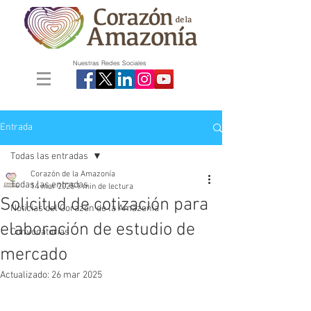
Nuestras Redes Sociales
Entrada
Todas las entradas
Corazón de la Amazonía
Todas las entradas
14 mar 2025
1 min de lectura
Solicitud de cotización para
Noticias del Corazón de la Amazonía
elaboración de estudio de
Convocatorias
mercado
Actualizado:
26 mar 2025