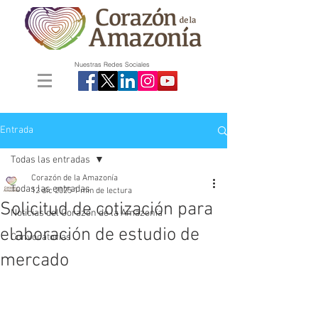
Nuestras Redes Sociales
Entrada
Todas las entradas
Corazón de la Amazonía
Todas las entradas
12 dic 2025
1 min de lectura
Solicitud de cotización para
Noticias del Corazón de la Amazonía
elaboración de estudio de
Convocatorias
mercado