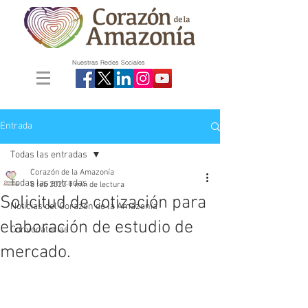
Nuestras Redes Sociales
Entrada
Todas las entradas
Corazón de la Amazonía
Todas las entradas
8 feb 2023
1 min de lectura
Solicitud de cotización para
Noticias del Corazón de la Amazonía
elaboración de estudio de
Convocatorias
mercado.