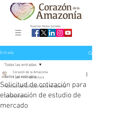
Nuestras Redes Sociales
Entrada
Todas las entradas
Corazón de la Amazonía
Todas las entradas
1 jun
1 min de lectura
Solicitud de cotización para
Noticias del Corazón de la Amazonía
elaboración de estudio de
Convocatorias
mercado