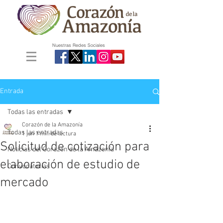
Nuestras Redes Sociales
Entrada
Todas las entradas
Corazón de la Amazonía
Todas las entradas
1 jun
1 min de lectura
Solicitud de cotización para
Noticias del Corazón de la Amazonía
elaboración de estudio de
Convocatorias
mercado