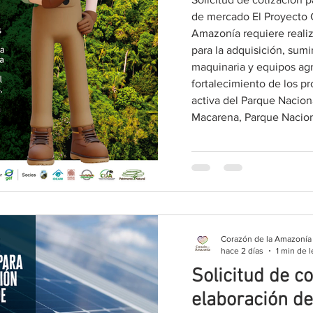
de mercado El Proyecto 
Amazonía requiere reali
para la adquisición, sumi
maquinaria y equipos agr
fortalecimiento de los p
activa del Parque Naciona
Macarena, Parque Nacion
Nacional Natural Cordille
acuerdo con las especifi
co
Corazón de la Amazonía
hace 2 días
1 min de l
Solicitud de c
elaboración de