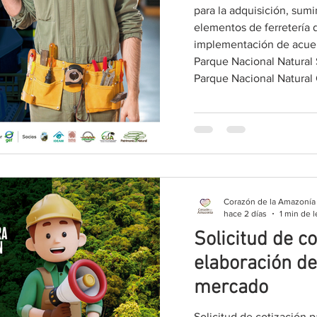
para la adquisición, sumi
elementos de ferretería 
implementación de acuer
Parque Nacional Natural 
Parque Nacional Natural 
de acuerdo con las espec
a continuació
Corazón de la Amazonía
hace 2 días
1 min de l
Solicitud de c
elaboración de
mercado
Solicitud de cotización 