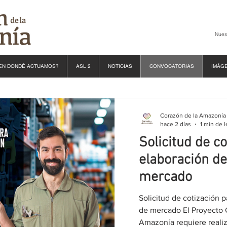
Nues
EN DONDÉ ACTUAMOS?
ASL 2
NOTICIAS
CONVOCATORIAS
IMÁG
Corazón de la Amazonía
hace 2 días
1 min de l
Solicitud de c
elaboración de
mercado
Solicitud de cotización 
de mercado El Proyecto 
Amazonía requiere reali