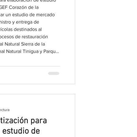
GEF Corazón de la
zar un estudio de mercado
nistro y entrega de
ícolas destinados al
rocesos de restauración
l Natural Sierra de la
al Natural Tinigua y Parque
ra de los Picachos, de
caciones que se detallan a
ectura
otización para
 estudio de