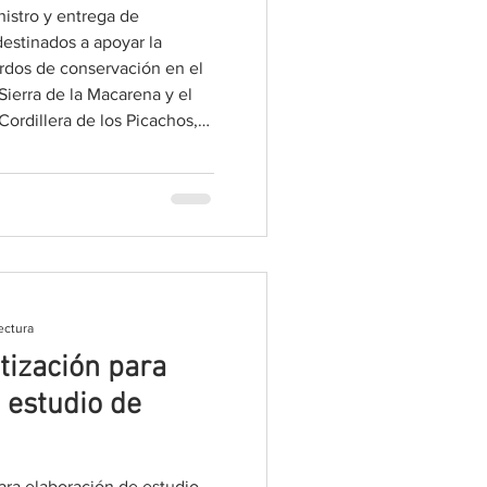
nistro y entrega de
destinados a apoyar la
dos de conservación en el
Sierra de la Macarena y el
Cordillera de los Picachos,
ificaciones que se detallan
n: Corazón de la Amazonía –
ectura
otización para
 estudio de
para elaboración de estudio