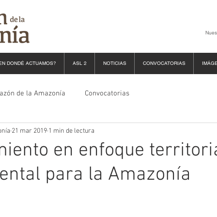
Nues
EN DONDÉ ACTUAMOS?
ASL 2
NOTICIAS
CONVOCATORIAS
IMÁG
razón de la Amazonía
Convocatorias
onía
21 mar 2019
1 min de lectura
miento en enfoque territori
ental para la Amazonía