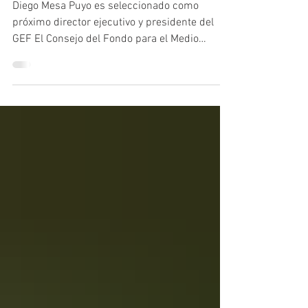
y presidente del GEF
Diego Mesa Puyo es seleccionado como
próximo director ejecutivo y presidente del
GEF El Consejo del Fondo para el Medio
Ambiente Mundial (GEF) anunció hoy el
nombramiento de Diego Mesa Puyo como
próximo director ejecutivo y presidente de la
familia de fondos. Mesa Puyo, reconocido líder
internacional en política energética, desarrollo
económico y sostenibilidad, y exministro de
Minas y Energía de Colombia, ejercerá un
mandato inicial de cuatro años, alineado con
el período de