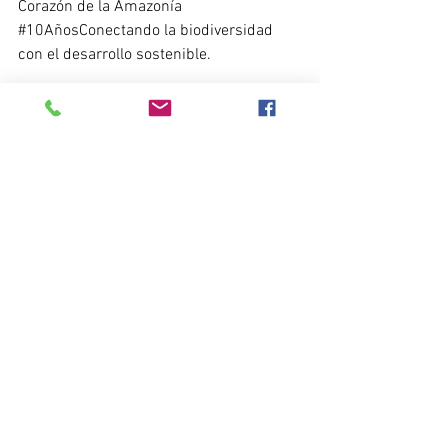
Corazón de la Amazonía 
#10AñosConectando
 la biodiversidad 
con el desarrollo sostenible.
Síguenos en nuestras redes sociales y 
entérate de todo lo que sucede en el 
Corazón de la Amazonía.
https://twitter.com/CorazonAmazonia
https://www.facebook.com/CorazonDeL
aAmazonia
https://www.linkedin.com/in/corazonde
laamazonia/
https://www.instagram.com/corazondel
aamazonia/
www.corazondelaamazonia.org
Noticias del Corazón de la Amazonía