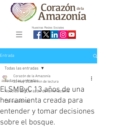
Nuestras Redes Sociales
Entrada
Todas las entradas
Corazón de la Amazonía
Todas las entradas
20 may 2025
4 min de lectura
El SMByC 13 años de una
Noticias del Corazón de la Amazonía
herramienta creada para
Convocatorias
entender y tomar decisiones
sobre el bosque.