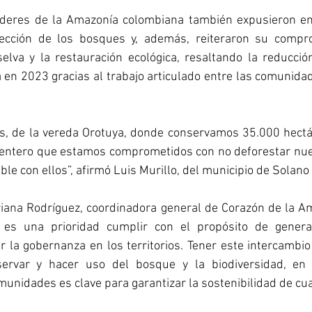
líderes de la Amazonía colombiana también expusieron e
tección de los bosques y, además, reiteraron su compro
elva y la restauración ecológica, resaltando la reducción
 en 2023 gracias al trabajo articulado entre las comunidad
ias, de la vereda Orotuya, donde conservamos 35.000 hectá
entero que estamos comprometidos con no deforestar nue
le con ellos”, afirmó Luis Murillo, del municipio de Solano 
riana Rodríguez, coordinadora general de Corazón de la Am
 es una prioridad cumplir con el propósito de generar
er la gobernanza en los territorios. Tener este intercambio 
ervar y hacer uso del bosque y la biodiversidad, en 
munidades es clave para garantizar la sostenibilidad de cua