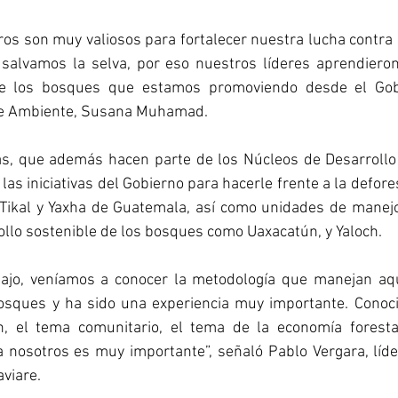
ros son muy valiosos para fortalecer nuestra lucha contra l
salvamos la selva, por eso nuestros líderes aprendiero
e los bosques que estamos promoviendo desde el Gobie
de Ambiente, Susana Muhamad. 
as, que además hacen parte de los Núcleos de Desarrollo 
las iniciativas del Gobierno para hacerle frente a la defores
 Tikal y Yaxha de Guatemala, así como unidades de manej
ollo sostenible de los bosques como Uaxacatún, y Yaloch. 
bajo, veníamos a conocer la metodología que manejan aq
osques y ha sido una experiencia muy importante. Conoci
, el tema comunitario, el tema de la economía forestal
 nosotros es muy importante”, señaló Pablo Vergara, líde
viare. 