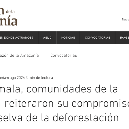
Nues
EN DONDÉ ACTUAMOS?
ASL 2
NOTICIAS
CONVOCATORIAS
IMÁG
razón de la Amazonía
Convocatorias
onía
6 ago 2024
3 min de lectura
mala, comunidades de la
 reiteraron su compromis
selva de la deforestación