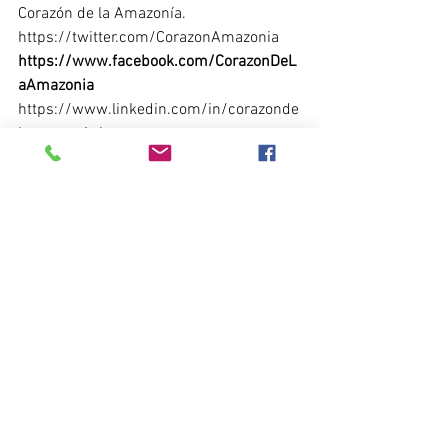
Corazón de la Amazonía.
https://twitter.com/CorazonAmazonia
https://www.facebook.com/CorazonDeL
aAmazonia
https://www.linkedin.com/in/corazonde
laamazonia/
https://www.instagram.com/corazondel
aamazonia/
www.corazondelaamazonia.org
Noticias del Corazón de la Amazonía
Ver todo
Entradas recientes