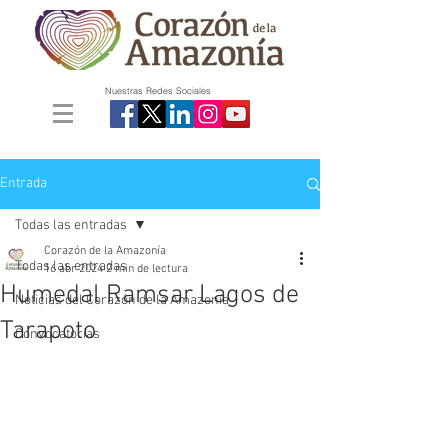
Nuestras Redes Sociales
Entrada
Todas las entradas
Corazón de la Amazonía
Todas las entradas
16 abr 2024
2 min de lectura
Humedal Ramsar Lagos de
Noticias del Corazón de la Amazonía
Tarapoto
Convocatorias