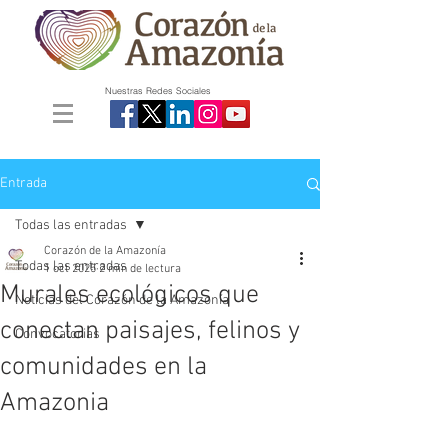
Nuestras Redes Sociales
Entrada
Todas las entradas
Corazón de la Amazonía
Todas las entradas
1 oct 2025
2 min de lectura
Murales ecológicos que
Noticias del Corazón de la Amazonía
conectan paisajes, felinos y
Convocatorias
comunidades en la
Amazonia