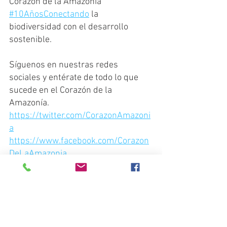
Corazón de la Amazonía 
#10AñosConectando
 la 
biodiversidad con el desarrollo 
sostenible.
Síguenos en nuestras redes 
sociales y entérate de todo lo que 
sucede en el Corazón de la 
Amazonía.
https://twitter.com/CorazonAmazoni
a
https://www.facebook.com/Corazon
DeLaAmazonia
https://www.linkedin.com/in/corazo
ndelaamazonia/
https://www.instagram.com/corazon
delaamazonia/
www.corazondelaamazonia.org