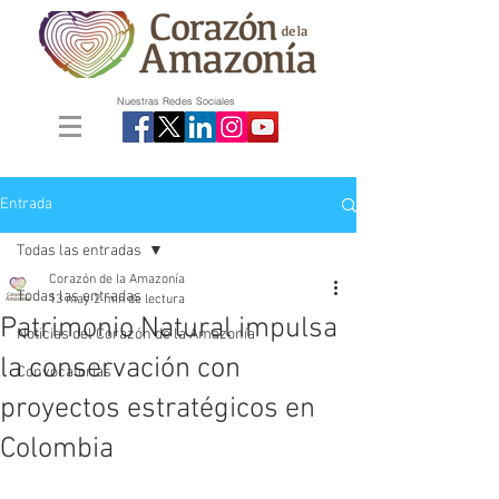
Nuestras Redes Sociales
Entrada
Todas las entradas
Corazón de la Amazonía
Todas las entradas
13 may
2 min de lectura
Patrimonio Natural impulsa
Noticias del Corazón de la Amazonía
la conservación con
Convocatorias
proyectos estratégicos en
Colombia