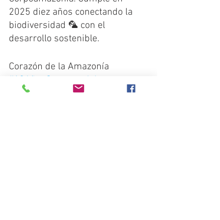
2025 diez años conectando la 
biodiversidad 🦜 con el 
desarrollo sostenible.
Corazón de la Amazonía 
#10AñosConectandola
biodiversidad con el desarrollo 
sostenible
Síguenos en nuestras redes 
sociales y entérate de todo lo 
que sucede en el Corazón de la 
Amazonía.
https://twitter.com/CorazonAmaz
onia
https://www.facebook.com/Coraz