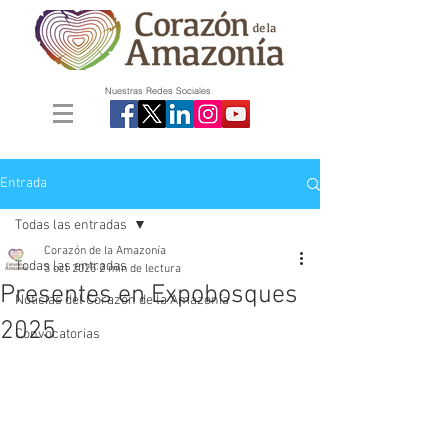
Nuestras Redes Sociales
Entrada
Todas las entradas
Corazón de la Amazonía
Todas las entradas
3 oct 2025
2 min de lectura
Presentes en Expobosques
Noticias del Corazón de la Amazonía
2025
Convocatorias