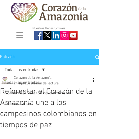
Nuestras Redes Sociales
Entrada
Todas las entradas
Corazón de la Amazonía
Todas las entradas
24 ago 2023
3 min de lectura
Reforestar el Corazón de la
Noticias del Corazón de la Amazonía
Amazonía une a los
Convocatorias
campesinos colombianos en
tiempos de paz