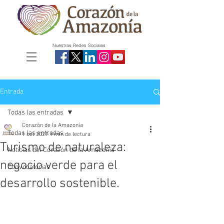
Nuestras Redes Sociales
Entrada
Todas las entradas
Corazón de la Amazonía
Todas las entradas
1 oct 2021
1 min de lectura
Turismo de naturaleza:
Noticias del Corazón de la Amazonía
negocio verde para el
Convocatorias
desarrollo sostenible.