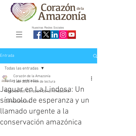
Nuestras Redes Sociales
Entrada
Todas las entradas
Corazón de la Amazonía
Todas las entradas
2 abr 2025
1 min de lectura
Jaguar en La Lindosa: Un
Noticias del Corazón de la Amazonía
símbolo de esperanza y un
Convocatorias
llamado urgente a la
conservación amazónica