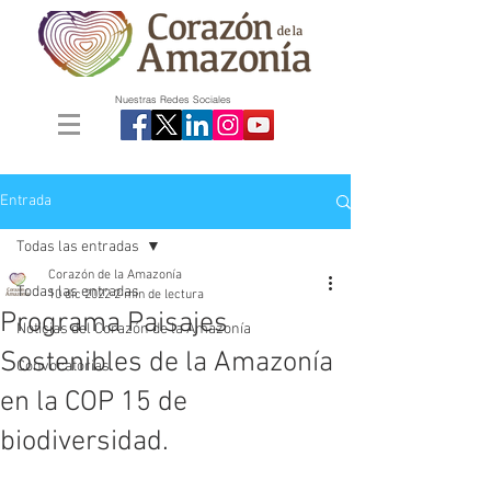
Nuestras Redes Sociales
Entrada
Todas las entradas
Corazón de la Amazonía
Todas las entradas
10 dic 2022
2 min de lectura
Programa Paisajes
Noticias del Corazón de la Amazonía
Sostenibles de la Amazonía
Convocatorias
en la COP 15 de
biodiversidad.