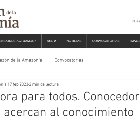
Nues
EN DONDÉ ACTUAMOS?
ASL 2
NOTICIAS
CONVOCATORIAS
IMÁG
razón de la Amazonía
Convocatorias
onía
17 feb 2023
2 min de lectura
lora para todos. Conocedo
e acercan al conocimiento