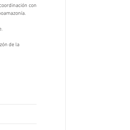
coordinación con 
rpoamazonía.
e.
zón de la 