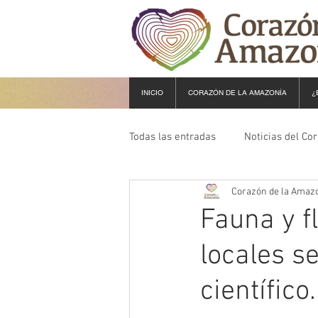
INICIO
CORAZÓN DE LA AMAZONÍA
¿
Todas las entradas
Noticias del Co
Corazón de la Amaz
Fauna y f
locales s
científico.