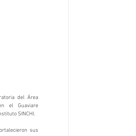
toria del Área 
n el Guaviare 
stituto SINCHI. 
rtalecieron sus 